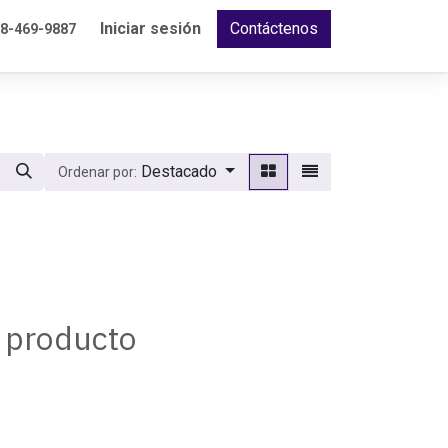
Iniciar sesión
Contáctenos
18-469-9887
Destacado
Ordenar por:
n producto