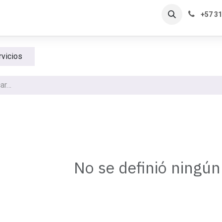
s de éxito
Nosotros
Contacto
+57 3
rvicios
No se definió ningú