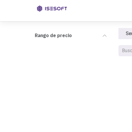
Ir al contenido
Inicio
Servicios
Caso
Se
Rango de precio